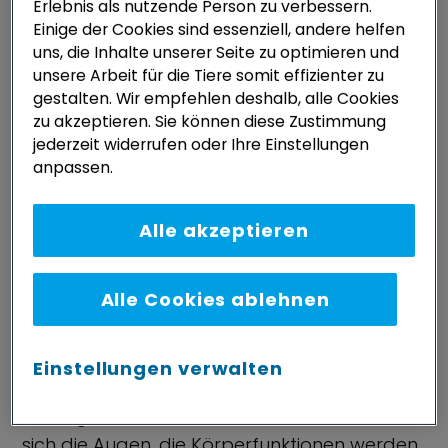
Erlebnis als nutzende Person zu verbessern.
gegeben sein, wenn der Hund lediglich für
Einige der Cookies sind essenziell, andere helfen
wenige Minuten in dem überhitzten
uns, die Inhalte unserer Seite zu optimieren und
Fahrzeuginneren verweilen muss und
unsere Arbeit für die Tiere somit effizienter zu
hitzebedingt beginnt zu dehydrieren und zu
gestalten. Wir empfehlen deshalb, alle Cookies
zu akzeptieren. Sie können diese Zustimmung
hyperventilieren. Dies äußert sich unter
jederzeit widerrufen oder Ihre Einstellungen
anderem durch das Entstehen von Schaum
anpassen.
vor dem Mund und starkes Hecheln.
Alle akzeptieren
Zusätzlich wird der Hund instinktiv den Drang
verspüren, einen kühlen Ort zu finden, den es
aber innerhalb des Fahrzeugs nicht gibt,
Alle Cookies ablehnen
sodass der Hund mit der Ausweglosigkeit
seiner Situation konfrontiert und gestresst
Einstellungen verwalten
wird. Die Dehydrierung wirkt sich schnell auf
die Organe aus; äußerlich erkennbar röten
sich die Augen, die Körperfunktionen werden