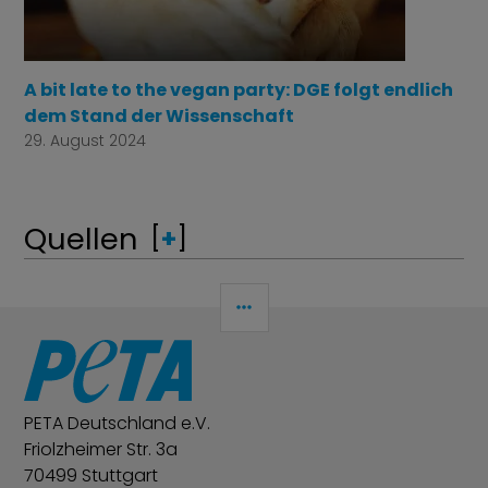
A bit late to the vegan party: DGE folgt endlich
dem Stand der Wissenschaft
29. August 2024
Quellen
[
+
]
SEITENLEISTE
PETA Deutschland e.V.
Friolzheimer Str. 3a
70499 Stuttgart