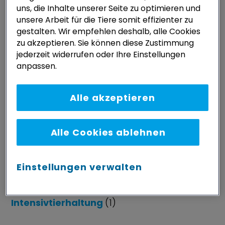
Fische
(1)
uns, die Inhalte unserer Seite zu optimieren und
unsere Arbeit für die Tiere somit effizienter zu
gestalten. Wir empfehlen deshalb, alle Cookies
G
zu akzeptieren. Sie können diese Zustimmung
jederzeit widerrufen oder Ihre Einstellungen
Grundrechte
(1)
anpassen.
Grundrechte für Tiere
(14)
Alle akzeptieren
H
Hunde
(3)
Alle Cookies ablehnen
I
Einstellungen verwalten
illegaler Welpenhandel
(1)
Insekten
(1)
Intensivtierhaltung
(1)