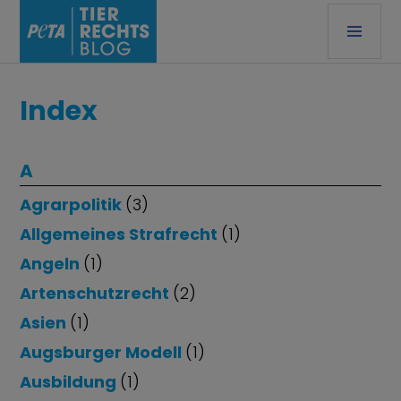
Zum
PRI
Inhalt
ME
springen
TIERRECHTSBLOG
Index
A
Agrarpolitik
(3)
Allgemeines Strafrecht
(1)
Angeln
(1)
Artenschutzrecht
(2)
Asien
(1)
Augsburger Modell
(1)
Ausbildung
(1)