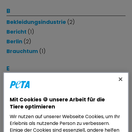
B
Bekleidungsindustrie
(2)
Bericht
(1)
Berlin
(2)
Brauchtum
(1)
E
Ernährung
(3)
Ernährungspolitik
(1)
Ethik
(5)
Mit Cookies 🍪 unsere Arbeit für die
Tiere optimieren
EU-Recht
(11)
Wir nutzen auf unserer Webseite Cookies, um Ihr
Erlebnis als nutzende Person zu verbessern.
F
Einige der Cookies sind essenziell, andere helfen