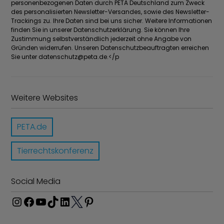
personenbezogenen Daten durch PETA Deutschland zum Zweck
des personalisierten Newsletter-Versandes, sowie des Newsletter-
Trackings zu. Ihre Daten sind bei uns sicher. Weitere Informationen
finden Sie in unserer Datenschutzerklärung. Sie können Ihre
Zustimmung selbstverständlich jederzeit ohne Angabe von
Gründen widerrufen. Unseren Datenschutzbeauftragten erreichen
Sie unter
datenschutz@peta.de
.</p
Weitere Websites
PETA.de
Tierrechtskonferenz
Social Media
I
F
Y
T
L
P
n
a
o
i
i
i
T