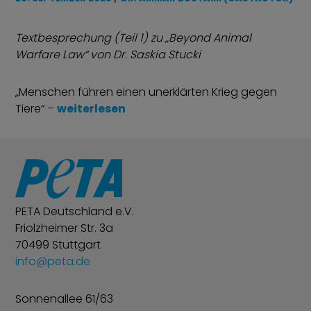
Textbesprechung (Teil 1) zu „Beyond Animal
Warfare Law“ von Dr. Saskia Stucki
„Menschen führen einen unerklärten Krieg gegen
„Tierschutz oder Kriegsrecht gegen Tiere?
Tiere“ –
weiterlesen
PETA Deutschland e.V.
Friolzheimer Str. 3a
70499 Stuttgart
info@peta.de
Sonnenallee 61/63