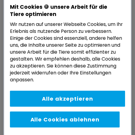
Mit Cookies 🍪 unsere Arbeit für die
Tiere optimieren
Wir nutzen auf unserer Webseite Cookies, um Ihr
Erlebnis als nutzende Person zu verbessern.
Gesucht: Mehr als nur
Einige der Cookies sind essenziell, andere helfen
uns, die Inhalte unserer Seite zu optimieren und
Kriegsrecht gegen Tiere!
unsere Arbeit für die Tiere somit effizienter zu
gestalten. Wir empfehlen deshalb, alle Cookies
10. OKTOBER 2025
DR. AMMAR BUSTAMI
zu akzeptieren. Sie können diese Zustimmung
(GASTAUTOR)
jederzeit widerrufen oder Ihre Einstellungen
anpassen.
Textbesprechung (Teil 2) zu „Beyond
Animal Warfare Law“ von Dr. Saskia Stucki
Alle akzeptieren
Unser heutiges „Tierschutzrecht“ ist nicht
mehr als ein „Tierkriegsrecht“, vergleichbar
mit den völkerrechtlichen Regeln zu
Alle Cookies ablehnen
„Gesucht: Mehr als nur K
bewaffneten Konflikten.
weiterlesen