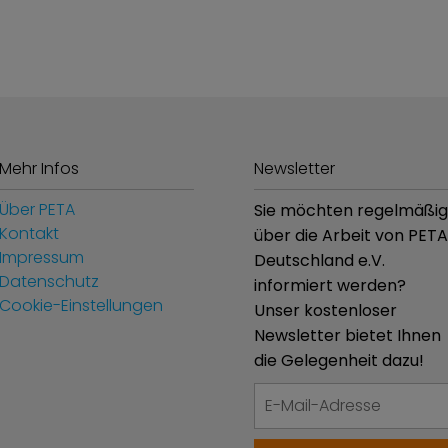
sten Sie schon …? Der Verkauf von Hunde- und Katzenfe
Mehr Infos
Newsletter
Über PETA
Sie möchten regelmäßig
Kontakt
über die Arbeit von PETA
Impressum
Deutschland e.V.
Datenschutz
informiert werden?
Cookie-Einstellungen
Unser kostenloser
Newsletter bietet Ihnen
die Gelegenheit dazu!