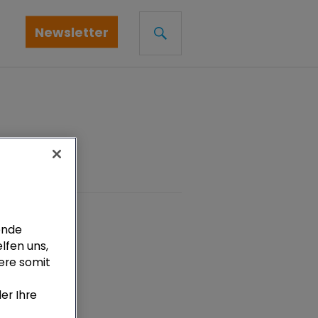
SUCHE
Newsletter
Newsletter
ende
lfen uns,
iere somit
er Ihre