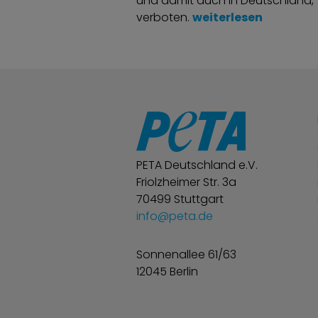
und damit auch in Deutschland,
„Aus der Rubrik: Wus
verboten.
weiterlesen
PETA Deutschland e.V.
Friolzheimer Str. 3a
70499 Stuttgart
info@peta.de
Sonnenallee 61/63
12045 Berlin