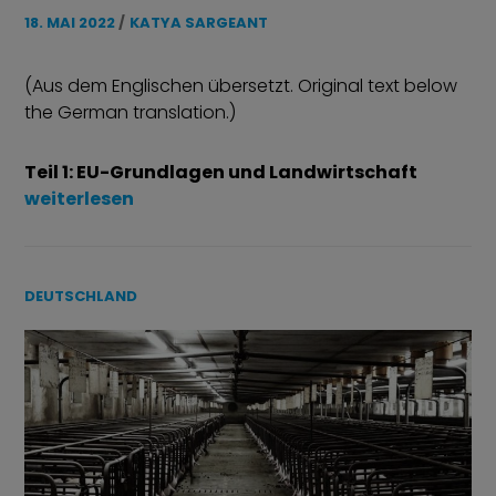
18. MAI 2022
KATYA SARGEANT
(Aus dem Englischen übersetzt. Original text below
the German translation.)
Teil 1: EU-Grundlagen und Landwirtschaft
„Beyond Brexit – Tierschutz im Vereinigten Königr
weiterlesen
DEUTSCHLAND