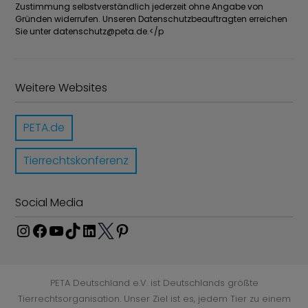
Zustimmung selbstverständlich jederzeit ohne Angabe von
Gründen widerrufen. Unseren Datenschutzbeauftragten erreichen
Sie unter
datenschutz@peta.de
.</p
Weitere Websites
PETA.de
Tierrechtskonferenz
Social Media
I
F
Y
T
L
P
n
a
o
i
i
i
T
s
c
u
k
n
n
w
t
e
T
T
k
t
PETA Deutschland e.V. ist Deutschlands größte
i
a
b
u
o
e
e
Tierrechtsorganisation. Unser Ziel ist es, jedem Tier zu einem
t