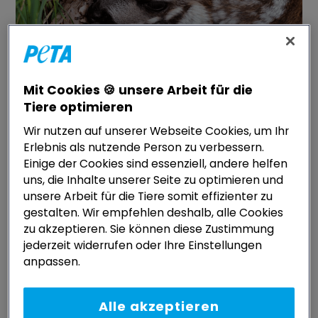
Mit Cookies 🍪 unsere Arbeit für die
Rehkitz-Rettung: Neue
Tiere optimieren
Drohnenregeln und ihre Folgen
Wir nutzen auf unserer Webseite Cookies, um Ihr
Erlebnis als nutzende Person zu verbessern.
22. MAI 2024
ALINA KUZEI
AND
HANNAH HOTZ
Einige der Cookies sind essenziell, andere helfen
uns, die Inhalte unserer Seite zu optimieren und
Jedes Jahr müssen Landwirt:innen für die Ernte
unsere Arbeit für die Tiere somit effizienter zu
gestalten. Wir empfehlen deshalb, alle Cookies
ausgedehnte Flächen mähen. Dabei werden teils
zu akzeptieren. Sie können diese Zustimmung
sehr große Mähmaschinen eingesetzt, die das Gras
jederzeit widerrufen oder Ihre Einstellungen
schnell und effizient schneiden sollen. Doch diese
anpassen.
Maschinen stellen eine erhebliche Bedrohung für
„Rehkitz-Rettung: 
die Tierwelt dar. Insbesondere für
weiterlesen
Alle akzeptieren