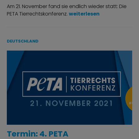
Am 21. November fand sie endlich wieder statt: Die
„Rückblick: PETA Tierrecht
PETA Tierrechtskonferenz.
weiterlesen
DEUTSCHLAND
Termin: 4. PETA