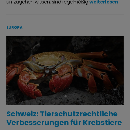
„Tierschutzwidr
umzugehen wissen, sind regelmäßig
weiterlesen
EUROPA
Schweiz: Tierschutzrechtliche
Verbesserungen für Krebstiere