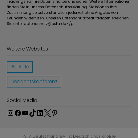
Trackings zu. Ihre Daten sind bei uns sicher. Weitere Informationen
finden Sie in unserer Datenschutzerklärung. Sie können Ihre
Zustimmung selbstverständlich jederzeit ohne Angabe von
Gründen widerrufen. Unseren Datenschutzbeauftragten erreichen
Sie unter
datenschutz@peta.de
.</p
Weitere Websites
PETA.de
Tierrechtskonferenz
Social Media
I
F
Y
T
L
P
n
a
o
i
i
i
T
s
c
u
k
n
n
w
t
e
T
T
k
t
PETA Deutschland e.V. ist Deutschlands größte
i