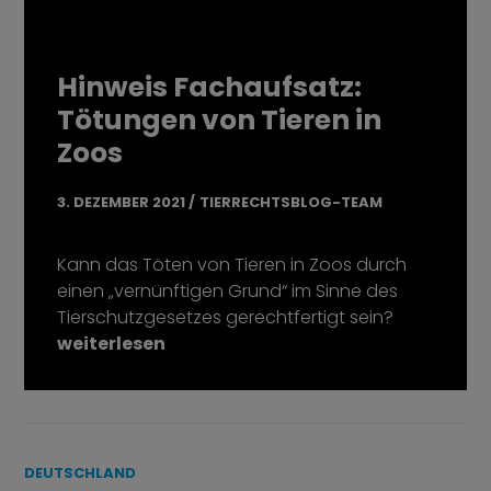
Hinweis Fachaufsatz:
Tötungen von Tieren in
Zoos
3. DEZEMBER 2021
TIERRECHTSBLOG-TEAM
Kann das Töten von Tieren in Zoos durch
einen „vernünftigen Grund“ im Sinne des
Tierschutzgesetzes gerechtfertigt sein?
„Hinweis Fachaufsatz: Tötungen von Tieren in
weiterlesen
DEUTSCHLAND