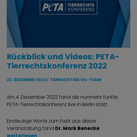
Rückblick und Videos: PETA-
Tierrechtskonferenz 2022
22. DEZEMBER 2022
TIERRECHTSBLOG-TEAM
Am 4. Dezember 2022 fand die nunmehr fünfte
PETA-Tierrechtskonferenz live in Berlin statt.
Eindeutige Worte zum Fazit aus dieser
Veranstaltung fand
Dr. Mark Benecke
„Rückblick und Videos: PETA-Tierrechtskonferenz
weiterlesen