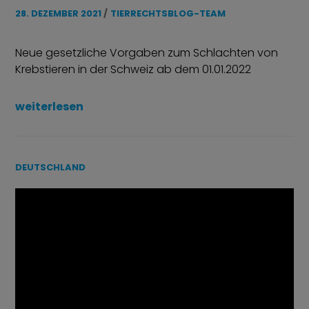
28. DEZEMBER 2021
TIERRECHTSBLOG-TEAM
Neue gesetzliche Vorgaben zum Schlachten von
Krebstieren in der Schweiz ab dem 01.01.2022
„Schweiz: Tierschutzrechtliche Verbesserungen fü
weiterlesen
DEUTSCHLAND