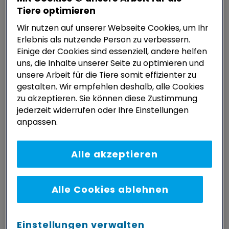
Denn kaum eine Woche vergeht, in der die Medien
Tiere optimieren
nicht von einem Vorfall berichten, bei dem
Wir nutzen auf unserer Webseite Cookies, um Ihr
„Der Hundeführerschein – per Verwaltungsakt zu me
weiterlesen
Erlebnis als nutzende Person zu verbessern.
Einige der Cookies sind essenziell, andere helfen
uns, die Inhalte unserer Seite zu optimieren und
unsere Arbeit für die Tiere somit effizienter zu
DEUTSCHLAND
gestalten. Wir empfehlen deshalb, alle Cookies
zu akzeptieren. Sie können diese Zustimmung
jederzeit widerrufen oder Ihre Einstellungen
anpassen.
Alle akzeptieren
Alle Cookies ablehnen
Einstellungen verwalten