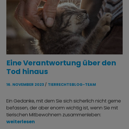
Eine Verantwortung über den
Tod hinaus
16. NOVEMBER 2023
TIERRECHTSBLOG-TEAM
Ein Gedanke, mit dem Sie sich sicherlich nicht gerne
befassen, der aber enorm wichtig ist, wenn Sie mit
tierischen Mitbewohnern zusammenleben:
„Eine Verantwortung über den Tod hinaus“
weiterlesen