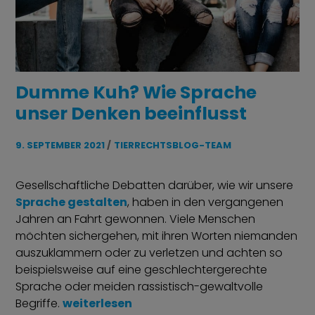
Dumme Kuh? Wie Sprache
unser Denken beeinflusst
9. SEPTEMBER 2021
TIERRECHTSBLOG-TEAM
Gesellschaftliche Debatten darüber, wie wir unsere
Sprache gestalten
, haben in den vergangenen
Jahren an Fahrt gewonnen. Viele Menschen
möchten sichergehen, mit ihren Worten niemanden
auszuklammern oder zu verletzen und achten so
beispielsweise auf eine geschlechtergerechte
Sprache oder meiden rassistisch-gewaltvolle
„Dumme Kuh? Wie Sprache unser Denken b
Begriffe.
weiterlesen