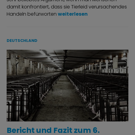
damit konfrontiert, dass sie Tierleid verursachendes
„Traurige Traditionen“
Handeln befürworten
weiterlesen
DEUTSCHLAND
Bericht und Fazit zum 6.