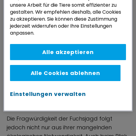
unsere Arbeit für die Tiere somit effizienter zu
der Landschaft und dem anhaltenden
gestalten. Wir empfehlen deshalb, alle Cookies
Flächenverbrauch geschuldet ist, vermögen
zu akzeptieren. Sie können diese Zustimmung
die vermeintlich ökologischen Gründe jedoch
jederzeit widerrufen oder Ihre Einstellungen
anpassen.
nicht zu überzeugen. Vor diesem Hintergrund
erscheint die Fuchsjagd äußerst fragwürdig
Alle akzeptieren
und mit den Vorschriften des
Tierschutzgesetzes, welches die Tötung eines
Wirbeltieres ohne vernünftigen Grund unter
Alle Cookies ablehnen
Strafe stellt, nicht vereinbar.
Einstellungen verwalten
Hundeausbildung in
Schliefenanlagen
Die Fragwürdigkeit der Fuchsjagd folgt
jedoch nicht nur aus ihrer mangelnden