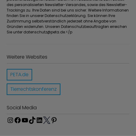
des personalisierten Newsletter-Versandes, sowie des Newsletter-
Trackings zu. Ihre Daten sind bei uns sicher. Weitere Informationen
finden Sie in unserer Datenschutzerklärung. Sie können Ihre
Zustimmung selbstverständlich jederzeit ohne Angabe von
Gründen widerrufen. Unseren Datenschutzbeauftragten erreichen
Sie unter
datenschutz@peta.de
.</p
Weitere Websites
PETA.de
Tierrechtskonferenz
Social Media
I
F
Y
T
L
P
n
a
o
i
i
i
T
s
c
u
k
n
n