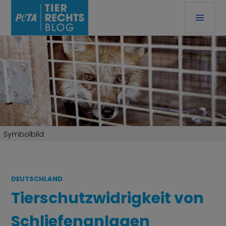
Zum
PRI
Inhalt
ME
springen
TIERRECHTSBLOG
Symbolbild
DEUTSCHLAND
Tierschutzwidrigkeit von
Schliefenanlagen