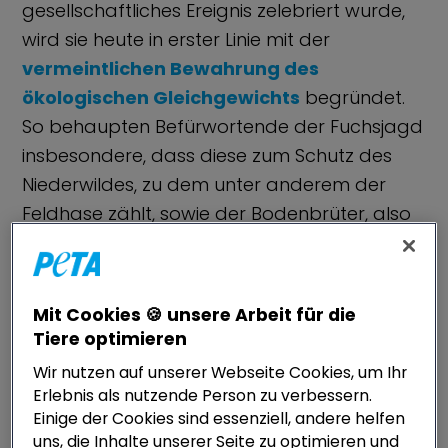
gesellschaftliches Ereignis zelebriert wurde,
wird sie heute in erster Linie mit der
vermeintlichen Bewahrung des
ökologischen Gleichgewichts
begründet.
So behaupten Befürwortende der Fuchsjagd
insbesondere, dass diese zum Schutz des
Niederwildes, zu dem unter anderem der
Feldhase zählt, sowie der Bodenbrüter, also
Vogelarten, die ihre Nester am Erdboden
anlegen, erforderlich sei.
Mit Cookies 🍪 unsere Arbeit für die
Da die Gefährdung dieser Tierarten
Tiere optimieren
allerdings nicht der Aktivität des Fuchses,
Wir nutzen auf unserer Webseite Cookies, um Ihr
sondern vielmehr einer Intensivierung der
Erlebnis als nutzende Person zu verbessern.
Landwirtschaft, der Verringerung der
Einige der Cookies sind essenziell, andere helfen
uns, die Inhalte unserer Seite zu optimieren und
Kulturpflanzenvielfalt, einer Monotonisierung