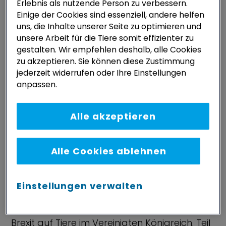
Welfare
des Vereinigten Königreichs von 2021,
Erlebnis als nutzende Person zu verbessern.
Einige der Cookies sind essenziell, andere helfen
bestimmte Elemente der
uns, die Inhalte unserer Seite zu optimieren und
Tierschutzvorgaben zu übernehmen; doch
unsere Arbeit für die Tiere somit effizienter zu
Faktoren wie Handelsverträge,
gestalten. Wir empfehlen deshalb, alle Cookies
Landwirtschaftssubventionen, öffentliche
zu akzeptieren. Sie können diese Zustimmung
jederzeit widerrufen oder Ihre Einstellungen
Auftragsvergaben, die öffentliche
anpassen.
Zustimmung zu Produkten mit höheren
Tierwohlbestimmungen und anhaltendes
Alle akzeptieren
politisches Engagement für den Tierschutz
spielen zwangsläufig eine entscheidende
Rolle in der Wirkung des
Action Plan for
Alle Cookies ablehnen
[4]
Animal Welfare
.
Einstellungen verwalten
Die folgenden Kapitel behandeln nur einige
wenige der möglichen Auswirkungen des
Brexit auf Tiere im Vereinigten Königreich. Teil