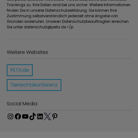
Trackings zu. Ihre Daten sind bei uns sicher. Weitere Informationen
finden Sie in unserer Datenschutzerklärung. Sie können Ihre
Zustimmung selbstverständlich jederzeit ohne Angabe von
Gründen widerrufen. Unseren Datenschutzbeauftragten erreichen
Sie unter
datenschutz@peta.de
.</p
Weitere Websites
PETA.de
Tierrechtskonferenz
Social Media
I
F
Y
T
L
P
n
a
o
i
i
i
T
s
c
u
k
n
n
w