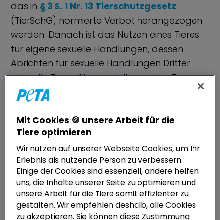
das in
§ 3 S. 1 Nr. 13 Tierschutzgesetz
(TierSchG) normierte Verbot herangezogen
werden. Danach ist das Nutzen eines Tieres
für eigene sexuelle Handlungen, dessen
Abrichten für sexuelle Handlungen Dritter
oder die Zurverfügungstellung eines Tieres
und das Tier dadurch zu artwidrigem
Verhalten zu zwingen, untersagt. Diese
Handlungen sind gemäß
§ 18 Abs. 1 Nr. 4
Mit Cookies 🍪 unsere Arbeit für die
Tiere optimieren
TierSchG
eine Ordnungswidrigkeit. Unter
Zoophilie fallen also sexuelle Handlungen
Wir nutzen auf unserer Webseite Cookies, um Ihr
Erlebnis als nutzende Person zu verbessern.
von Menschen an und mit Tieren oder
Einige der Cookies sind essenziell, andere helfen
Handlungen, bei denen Tiere von Menschen
uns, die Inhalte unserer Seite zu optimieren und
veranlasst werden, sexuelle Handlungen
unsere Arbeit für die Tiere somit effizienter zu
vorzunehmen. Entgegen den Behauptungen
gestalten. Wir empfehlen deshalb, alle Cookies
zu akzeptieren. Sie können diese Zustimmung
einiger Befürwortenden sind die