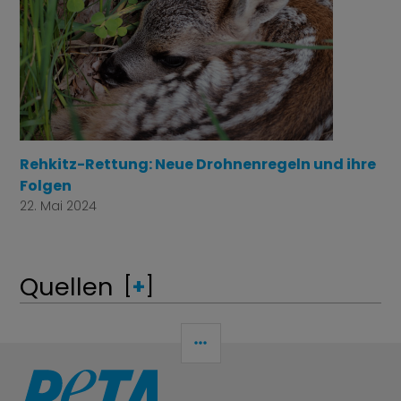
Rehkitz-Rettung: Neue Drohnenregeln und ihre
Folgen
22. Mai 2024
Quellen
[
+
]
SEITENLEISTE