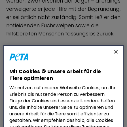
werden. Zwar erschien der Jäger – allerdings
verweigerte er jede Hilfe mit der Begründung,
er sei örtlich nicht zuständig. Somit ließ er den
notleidenden Fuchswelpen sowie die
hilfsbereiten Menschen fassungslos zurück.
Die Rechtslage sieht in Fällen vor, in denen
Hobby-Jäger:innen ohne
Jagdausübungsberechtigung einem
Mit Cookies 🍪 unsere Arbeit für die
notleidenden Wildtier begegnen, dass diese
Tiere optimieren
zwar das Recht haben, Wildtiere zu
Wir nutzen auf unserer Webseite Cookies, um Ihr
versorgen oder zu erlösen, aber ihnen keine
Erlebnis als nutzende Person zu verbessern.
explizite gesetzliche Verpflichtung zukommt,
Einige der Cookies sind essenziell, andere helfen
[2]
uns, die Inhalte unserer Seite zu optimieren und
die sie zu Garant:innen machen würde.
Der
unsere Arbeit für die Tiere somit effizienter zu
Jäger im besagten Fall war örtlich zwar
gestalten. Wir empfehlen deshalb, alle Cookies
nicht zuständig, ist aber ebenfalls im
zu akzeptieren. Sie können diese Zustimmung