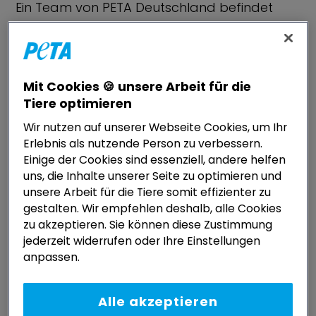
Ein Team von PETA Deutschland befindet
sich aktuell an der polnischen Grenze zur
Ukraine und hilft so vielen Tieren wie möglich
dabei, in Sicherheit zu gelangen.
Mit Cookies 🍪 unsere Arbeit für die
Tiere optimieren
Auch das rumänische PETA HELPS ROMANIA-
Wir nutzen auf unserer Webseite Cookies, um Ihr
Team Eduxanima ist in Rumänien an zwei
Erlebnis als nutzende Person zu verbessern.
Grenzübergängen im Einsatz und versorgt
Einige der Cookies sind essenziell, andere helfen
Tiere von geflüchteten Menschen.
uns, die Inhalte unserer Seite zu optimieren und
unsere Arbeit für die Tiere somit effizienter zu
gestalten. Wir empfehlen deshalb, alle Cookies
Tieren wie der Katze Crimsee: Ihre
zu akzeptieren. Sie können diese Zustimmung
verzweifelte Halterin hatte sie sich unter die
jederzeit widerrufen oder Ihre Einstellungen
Jacke gesteckt und sie zu Fuß 60km weit
anpassen.
durch die eisige Kälte getragen, um aus der
Kampfzone zu gelangen. Die arme Frau war
Alle akzeptieren
so erschöpft, dass sie kaum noch stehen