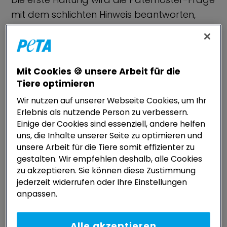
mit dem schlichten Hinweis beantworten,
dass beide Phänomene nichts miteinander
zu tun haben: Die Tatsache, dass
Umlaufaufzüge nun einmal mit einem
Mit Cookies 🍪 unsere Arbeit für die
christlichen Begriff belegt werden, habe mit
Tiere optimieren
der Gewalt an Tieren nichts zu tun, schließlich
Wir nutzen auf unserer Webseite Cookies, um Ihr
tragen auch andere Aufzüge, etwa in alten
Erlebnis als nutzende Person zu verbessern.
Gebäuden, diesen Namen.
Einige der Cookies sind essenziell, andere helfen
uns, die Inhalte unserer Seite zu optimieren und
Es sei deswegen auch übertrieben, die
unsere Arbeit für die Tiere somit effizienter zu
gestalten. Wir empfehlen deshalb, alle Cookies
Gewalt an Tieren – etwa in den
zu akzeptieren. Sie können diese Zustimmung
Schlachthöfen – auf einen religiösen
jederzeit widerrufen oder Ihre Einstellungen
Ursprung zurückzuführen; die Religionen
anpassen.
müssten daher gegen derartige Kritik in
Schutz genommen werden. Eine solche
Alle akzeptieren